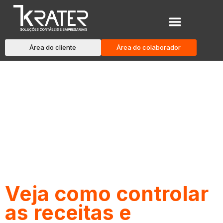
Área do cliente
Área do colaborador
Blog
Veja como controlar
as receitas e