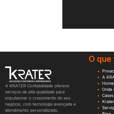
O que
Priva
A KR
Home
A KRATER Contabilidade oferece
Onde 
serviços de alta qualidade para
Cases
impulsionar o crescimento do seu
Krate
negócio, com tecnologia avançada e
Servi
atendimento personalizado.
Blog