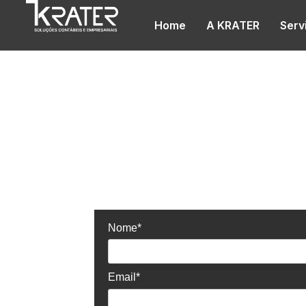
Home
A KRATER
Serv
Pronto para e
próximo case
KRATER?
Nome*
Email*