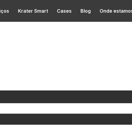
iços
Krater Smart
Cases
Blog
Onde estamo
screver o
 de sucesso da