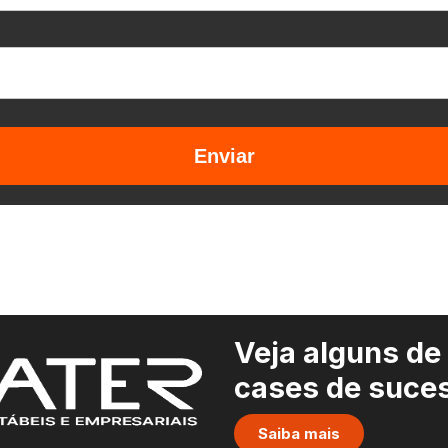
Enviar
Veja alguns de
cases de suce
Saiba mais