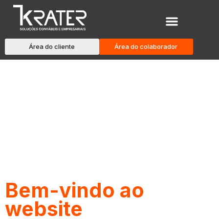
Área do cliente
Área do colaborador
Blog
Bem-vindo ao
website