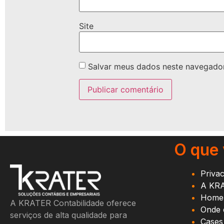
Site
Salvar meus dados neste navegador
O que
Priva
A KR
Home
A KRATER Contabilidade oferece
Onde 
serviços de alta qualidade para
Cases