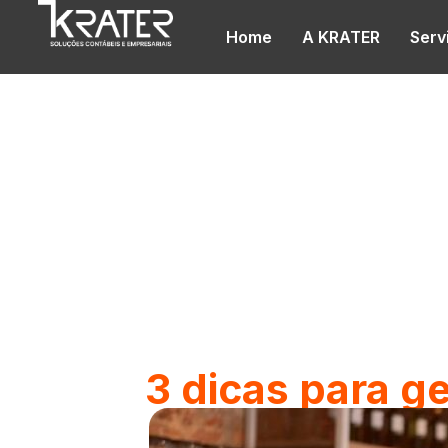
Home
A KRATER
Serv
Blog
3 dicas para g