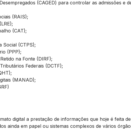
 Desempregados (CAGED) para controlar as admissões e d
iais (RAIS);
(LRE);
alho (CAT);
a Social (CTPS);
rio (PPP);
Retido na Fonte (DIRF);
Tributários Federais (DCTF);
QHT);
gitais (MANAD);
GRF)
mato digital a prestação de informações que hoje é feita d
dos ainda em papel ou sistemas complexos de vários órgão