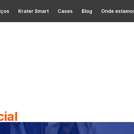
iços
Krater Smart
Cases
Blog
Onde estamo
ial