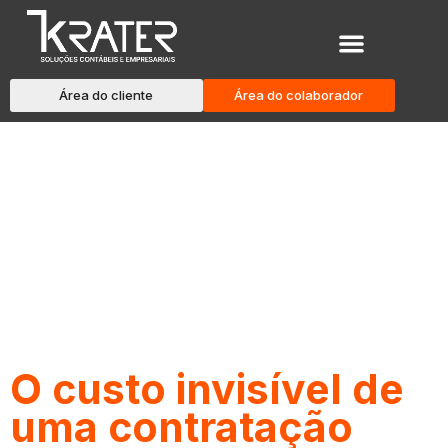
Área do cliente
Área do colaborador
Blog
O custo invisível de
uma contratação