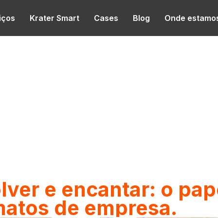
iços
Krater Smart
Cases
Blog
Onde estamo
olver e encantar: o pa
matos de empresa.