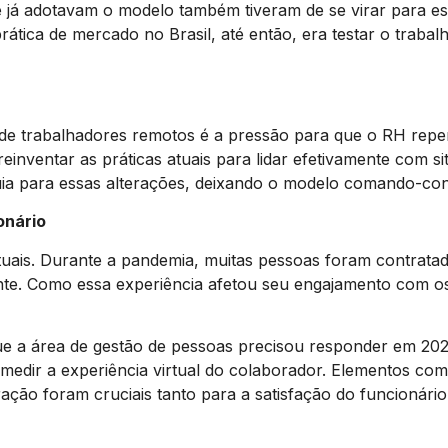
já adotavam o modelo também tiveram de se virar para est
rática de mercado no Brasil, até então, era testar o trab
e trabalhadores remotos é a pressão para que o RH repen
einventar as práticas atuais para lidar efetivamente com s
ia para essas alterações, deixando o modelo comando-cont
onário
rtuais. Durante a pandemia, muitas pessoas foram contrata
nte. Como essa experiência afetou seu engajamento com o
ue a área de gestão de pessoas precisou responder em 2021
medir a experiência virtual do colaborador. Elementos como 
ação foram cruciais tanto para a satisfação do funcionári