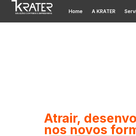
Home
A KRATER
Serv
Blog
Atrair, desenv
nos novos for