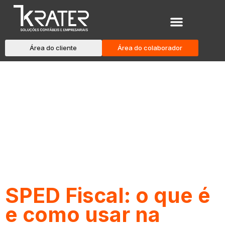
Área do cliente
Área do colaborador
Blog
SPED Fiscal: o que é
e como usar na