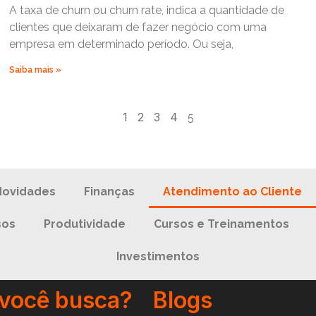
A taxa de churn ou churn rate, indica a quantidade de
clientes que deixaram de fazer negócio com uma
empresa em determinado período. Ou seja,
Saiba mais »
1
2
3
4
5
Novidades
Finanças
Atendimento ao Cliente
sos
Produtividade
Cursos e Treinamentos
Investimentos
 você busca?
Blogs