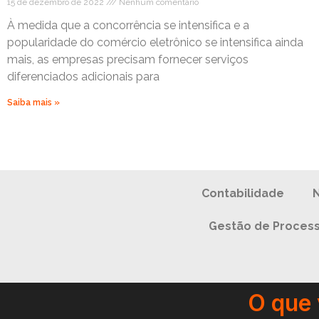
15 de dezembro de 2022
Nenhum comentário
À medida que a concorrência se intensifica e a
popularidade do comércio eletrônico se intensifica ainda
mais, as empresas precisam fornecer serviços
diferenciados adicionais para
Saiba mais »
Contabilidade
Gestão de Proces
O que