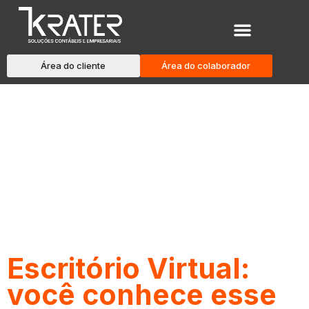
Área do cliente
Área do colaborador
Blog
Escritório Virtual:
você conhece esse